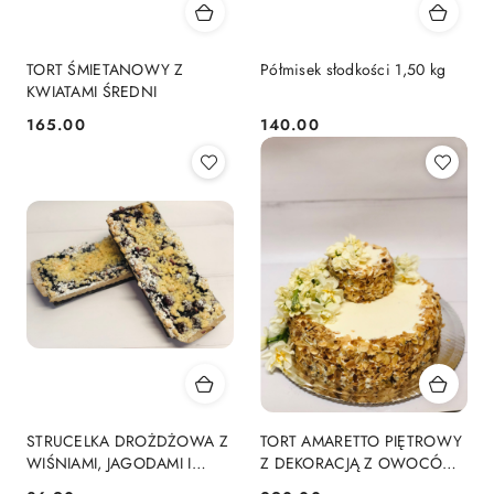
TORT ŚMIETANOWY Z
Półmisek słodkości 1,50 kg
KWIATAMI ŚREDNI
165.00
140.00
Cena:
Cena:
STRUCELKA DROŻDŻOWA Z
TORT AMARETTO PIĘTROWY
WIŚNIAMI, JAGODAMI I
Z DEKORACJĄ Z OWOCÓW
KRUSZONKĄ
SEZONOWYCH DUŻY