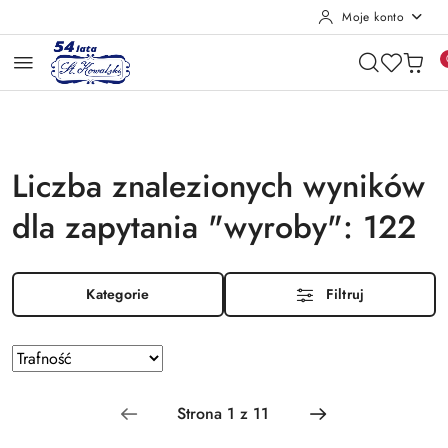
Moje konto
Przejdź do treści głównej
Przejdź do wyszukiwarki
Przejdź do moje konto
Przejdź do menu głównego
Przejdź do stopki
Liczba znalezionych wyników
dla zapytania "wyroby": 122
Kategorie
Filtruj
Zastosowano
Sortuj
według
sortowanie:
Trafność
.