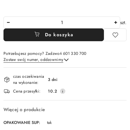
Ilość
szt.
Do koszyka
Potrzebujesz pomocy? Zadzwoń 601 330 700
Zostaw swój numer, oddzownimy
Dostępność
czas oczekiwania
i
3 dni
na wykonanie:
Wyślij
dostawa
Cena przesyłki:
10.2
Więcej o produkcie
OPAKOWANIE SUP:
tak