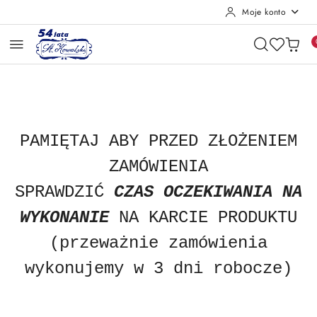
Moje konto
Przejdź do treści głównej
Przejdź do wyszukiwarki
Przejdź do moje konto
Przejdź do menu głównego
Przejdź do opisu produktu
Przejdź do stopki
PAMIĘTAJ ABY
PRZED ZŁOŻENIEM
ZAMÓWIENIA
SPRAWDZIĆ
CZAS OCZEKIWANIA NA
WYKONANIE
NA KARCIE PRODUKTU
(przeważnie zamówienia
wykonujemy w 3 dni robocze)