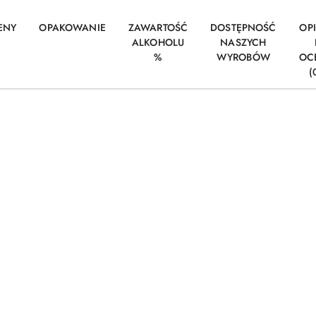
ENY
OPAKOWANIE
ZAWARTOŚĆ
DOSTĘPNOŚĆ
OPI
ALKOHOLU
NASZYCH
%
WYROBÓW
OC
(