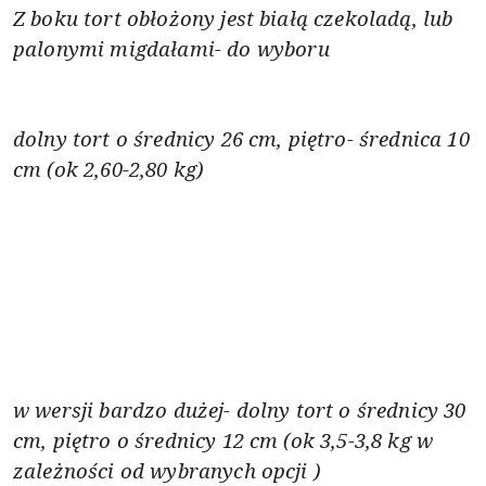
Z boku tort obło
ż
ony jest bia
ł
ą
czekolad
ą
, lub
palonymi migda
ł
ami- do wyboru
dolny tort o średnicy 26 cm, piętro- średnica 10
cm (ok 2,60-2,80 kg)
w wersji bardzo dużej- dolny tort o średnicy 30
cm, piętro o średnicy 12 cm (ok 3,5-3,8 kg
w
zależności od wybranych opcji
)