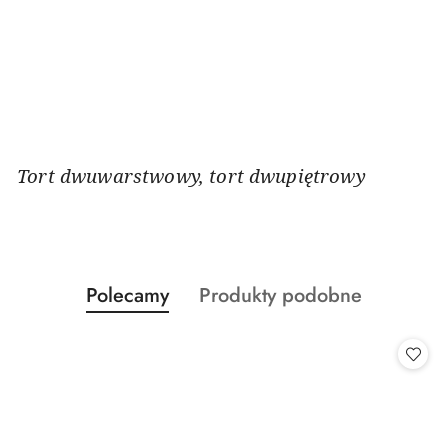
Tort dwuwarstwowy, tort dwupiętrowy
Produkty
Produkty
Polecamy
Produkty podobne
Pomiń karuzelę produktów
o
o
statusie:
statusie: