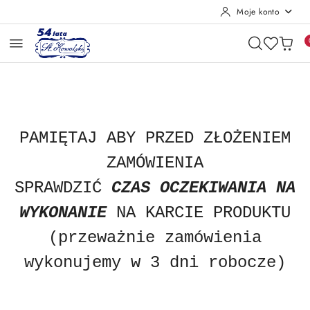
Moje konto
Przejdź do treści głównej
Przejdź do wyszukiwarki
Przejdź do moje konto
Przejdź do menu głównego
Przejdź do opisu produktu
Przejdź do stopki
PAMIĘTAJ ABY
PRZED ZŁOŻENIEM
ZAMÓWIENIA
SPRAWDZIĆ
CZAS OCZEKIWANIA NA
WYKONANIE
NA KARCIE PRODUKTU
(przeważnie zamówienia
wykonujemy w 3 dni robocze)