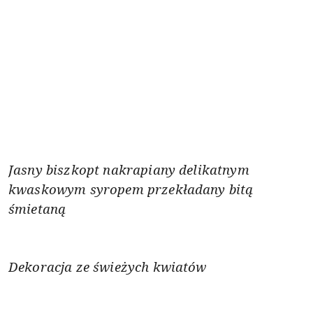
Jasny biszkopt nakrapiany delikatnym
kwaskowym syropem przekładany bit
ą
ś
mietan
ą
Dekoracja ze świeżych kwiatów