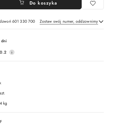
Do koszyka
adzwoń 601 330 700
Zostaw swój numer, oddzownimy
Wyślij
 dni
0.2
k
szt.
.4 kg
DF