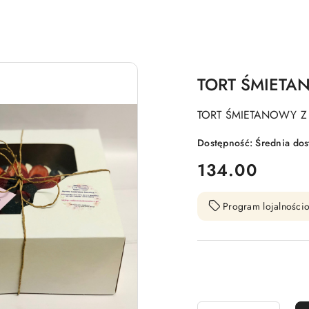
TORT ŚMIETA
TORT ŚMIETANOWY 
Dostępność:
Średnia do
cena:
134.00
Program lojalnościo