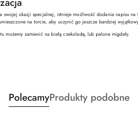
izacja
dla swojej okazji specjalnej, istnieje możliwość dodania napisu n
 umieszczone na torcie, aby uczynić go jeszcze bardziej wyjątkow
ptu możemy zamienić na białą czekoladę, lub palone migdały.
Produkty
Produkty
Polecamy
Produkty podobne
o
o
statusie:
statusie: