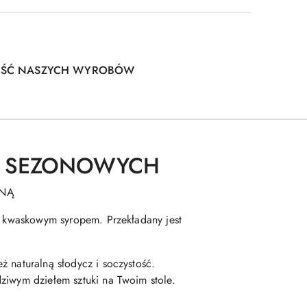
OŚĆ NASZYCH WYROBÓW
W SEZONOWYCH
ANĄ
ym kwaskowym syropem. Przekładany jest
 naturalną słodycz i soczystość.
ziwym dziełem sztuki na Twoim stole.