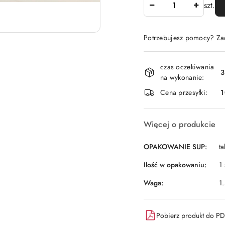
Ilość
szt.
Potrzebujesz pomocy? Z
Dostępność
czas oczekiwania
i
3
na wykonanie:
dostawa
Cena przesyłki:
1
Więcej o produkcie
OPAKOWANIE SUP:
ta
Ilość w opakowaniu:
1 
Waga:
1
Pobierz produkt do P