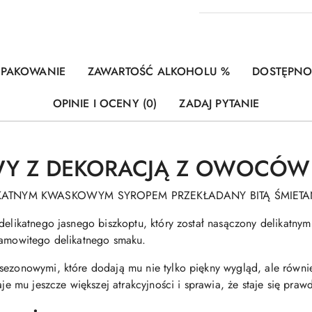
PAKOWANIE
ZAWARTOŚĆ ALKOHOLU %
DOSTĘPN
OPINIE I OCENY (0)
ZADAJ PYTANIE
WY Z DEKORACJĄ Z OWOCÓ
IKATNYM KWASKOWYM SYROPEM PRZEKŁADANY BITĄ ŚMIET
 delikatnego jasnego biszkoptu, który został nasączony delikatn
samowitego delikatnego smaku.
sezonowymi, które dodają mu nie tylko piękny wygląd, ale również
mu jeszcze większej atrakcyjności i sprawia, że staje się prawd