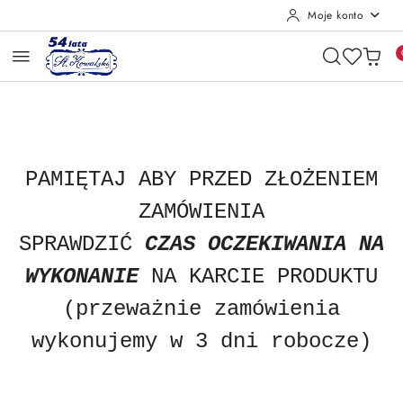
Moje konto
Przejdź do treści głównej
Przejdź do wyszukiwarki
Przejdź do moje konto
Przejdź do menu głównego
Przejdź do opisu produktu
Przejdź do stopki
PAMIĘTAJ ABY
PRZED ZŁOŻENIEM
ZAMÓWIENIA
SPRAWDZIĆ
CZAS OCZEKIWANIA NA
WYKONANIE
NA KARCIE PRODUKTU
(przeważnie zamówienia
wykonujemy w 3 dni robocze)