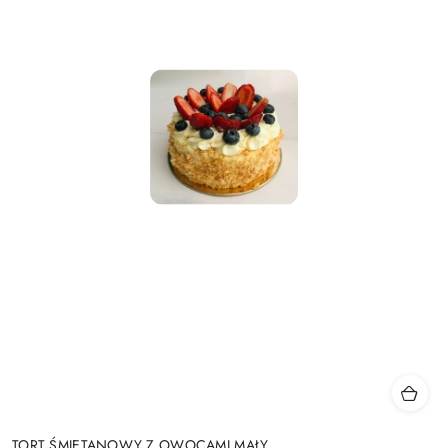
TORT ŚMIETANOWY Z OWOCAMI MAŁY