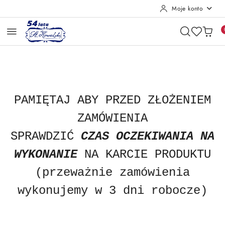
Moje konto
Przejdź do treści głównej
Przejdź do wyszukiwarki
Przejdź do moje konto
Przejdź do menu głównego
Przejdź do opisu produktu
Przejdź do stopki
PAMIĘTAJ ABY
PRZED ZŁOŻENIEM
ZAMÓWIENIA
SPRAWDZIĆ
CZAS OCZEKIWANIA NA
WYKONANIE
NA KARCIE PRODUKTU
(przeważnie zamówienia
wykonujemy w 3 dni robocze)